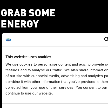
GRAB SOME
ENERGY
This website uses cookies
INSTRUCTIES
We use cookies to personalise content and ads, to provide s
features and to analyse our traffic. We also share informatio
Verwarm de oven voor op 170°C. Verwarm de Blue
of our site with our social media, advertising and analytics 
Band Heerlijk Romig en Verstegen Specerijenmix voor
combine it with other information that you’ve provided to them
Koek & Speculaas in een pan. Smelt dit langzaam.
collected from your use of their services. You consent to our
Bekleed de springvorm met bakpapier en smeer in
continue to use our website.
met het koek en speculaas mengsel.
Leg 1/3 van de filodeeg plakken horizontaal