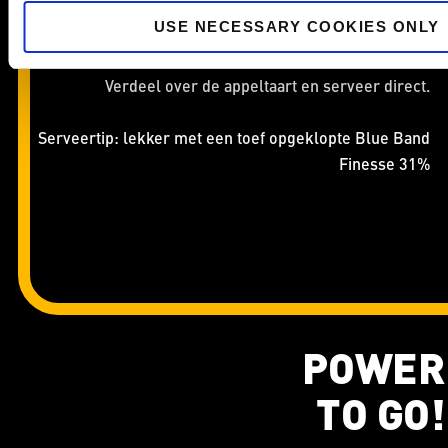
Rasp de schil van de sinaasappel (rasp het witte
USE NECESSARY COOKIES ONLY
gedeelte niet mee, dit is bitter) en hak de
pistachenoten grof.
Verdeel over de appeltaart en serveer direct.
Serveertip: lekker met een toef opgeklopte Blue Band
Finesse 31%
POWER
TO GO!