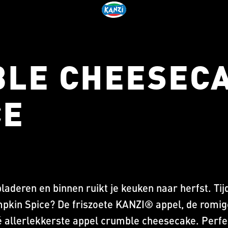
BLE CHEESEC
CE
bladeren en binnen ruikt je keuken naar herfst. Ti
pkin Spice? De friszoete KANZI® appel, de romi
é allerlekkerste appel crumble cheesecake. Per