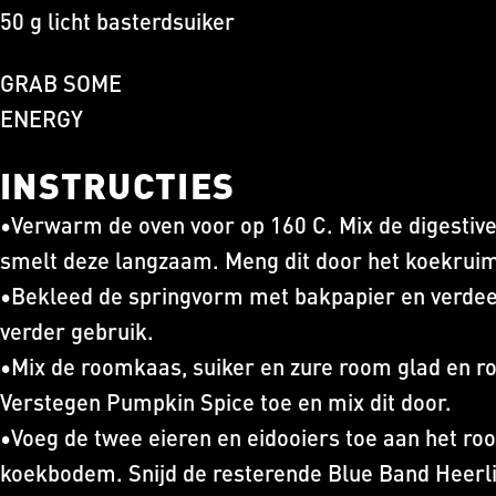
50 g licht basterdsuiker
GRAB SOME
ENERGY
INSTRUCTIES
•Verwarm de oven voor op 160 C. Mix de digestiv
smelt deze langzaam. Meng dit door het koekrui
•Bekleed de springvorm met bakpapier en verdeel 
verder gebruik.
•Mix de roomkaas, suiker en zure room glad en r
Verstegen Pumpkin Spice toe en mix dit door.
•Voeg de twee eieren en eidooiers toe aan het ro
koekbodem. Snijd de resterende Blue Band Heerlij