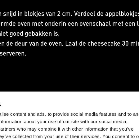
n snijd in blokjes van 2 cm. Verdeel de appelblok
rmde oven met onderin een ovenschaal met een la
niet goed gebakken is.
en de deur van de oven. Laat de cheesecake 30 min
 serveren.
ONTDEK MEER RECEPTEN
s
ise content and ads, to provide social media features and to an
information about your use of our site with our social media,
partners who may combine it with other information that you’ve
ey’ve collected from your use of their services. You consent to o