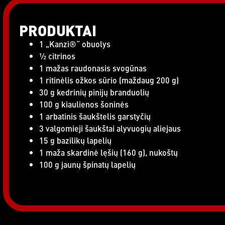
PRODUKTAI
1 „Kanzi®“ obuolys
½ citrinos
1 mažas raudonasis svogūnas
1 ritinėlis ožkos sūrio (maždaug 200 g)
30 g kedrinių pinijų branduolių
100 g kiaulienos šoninės
1 arbatinis šaukštelis garstyčių
3 valgomieji šaukštai alyvuogių aliejaus
15 g bazilikų lapelių
1 maža skardinė lęšių (160 g), nukoštų
100 g jaunų špinatų lapelių