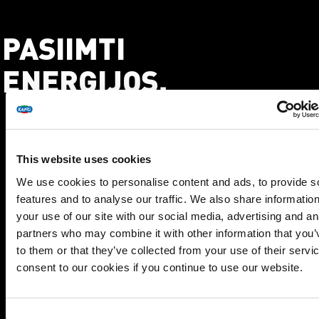
PASIIMTI
ENERGIJOS.
This website uses cookies
We use cookies to personalise content and ads, to provide s
features and to analyse our traffic. We also share informatio
GAMINIMAS
your use of our site with our social media, advertising and an
1 Įkaitinkite orkaitę iki 180°C temperatūros.
partners who may combine it with other information that you’
2 Nutarkuokite pusės citrinos žievelę, išspauskite
to them or that they’ve collected from your use of their servi
sultis.
consent to our cookies if you continue to use our website.
3 Supjaustykite raudonąjį svogūną plonais žiedeliais ir
sumaišykite su šaukštu citrinų sulčių. Marinuokite 10
Consent