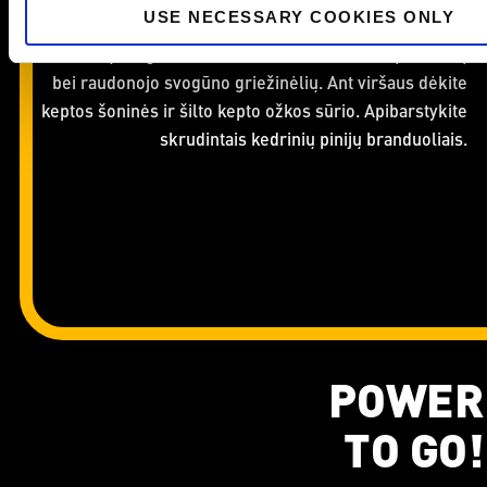
USE NECESSARY COOKIES ONLY
lapelius, lęšius, padažą ir špinatų lapus. Sudėkite
salotas į dvi gilias lėkštes ir uždėkite obuolių skiltelių
bei raudonojo svogūno griežinėlių. Ant viršaus dėkite
keptos šoninės ir šilto kepto ožkos sūrio. Apibarstykite
skrudintais kedrinių pinijų branduoliais.
POWER
TO GO!